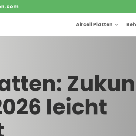
ten.com
Aircell Platten
Beh
latten: Zukun
026 leicht
t