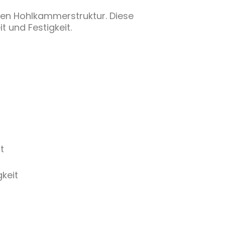
chen Hohlkammerstruktur. Diese
t und Festigkeit.
t
keit