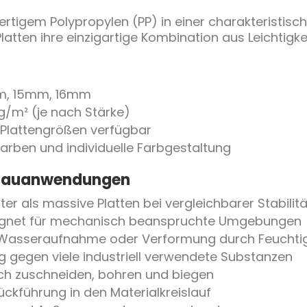
ertigem Polypropylen (PP) in einer charakteristis
Platten ihre einzigartige Kombination aus Leichtigkei
, 15mm, 16mm
 g/m² (je nach Stärke)
Plattengrößen verfügbar
rben und individuelle Farbgestaltung
r Bauanwendungen
ter als massive Platten bei vergleichbarer Stabilitä
gnet für mechanisch beanspruchte Umgebungen
Wasseraufnahme oder Verformung durch Feuchtig
 gegen viele industriell verwendete Substanzen
ich zuschneiden, bohren und biegen
ückführung in den Materialkreislauf