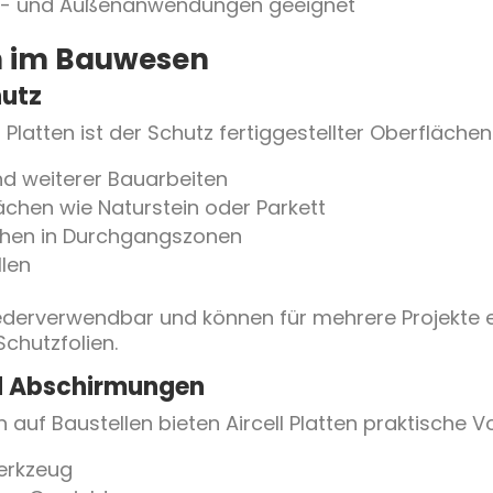
n- und Außenanwendungen geeignet
n im Bauwesen
hutz
 Platten ist der Schutz fertiggestellter Oberfläch
d weiterer Bauarbeiten
chen wie Naturstein oder Parkett
chen in Durchgangszonen
len
ederverwendbar und können für mehrere Projekte 
chutzfolien.
d Abschirmungen
auf Baustellen bieten Aircell Platten praktische Vo
erkzeug