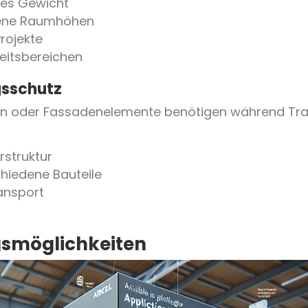
ges Gewicht
dene Raumhöhen
rojekte
eitsbereichen
gsschutz
en oder Fassadenelemente benötigen während Tra
rstruktur
chiedene Bauteile
ansport
smöglichkeiten