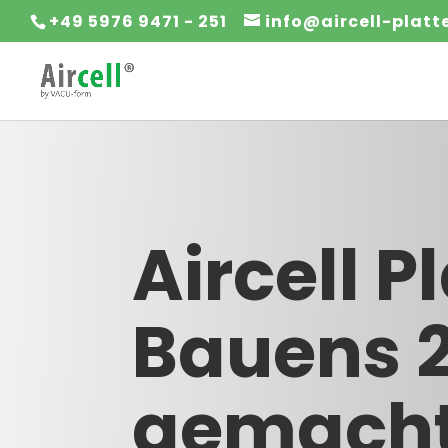
+49 5976 9471 - 251
info@aircell-plat
Aircell P
Bauens 2
gemach